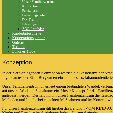
In der hier vorliegenden Konzeption werden die Grundsätze de
Trägerkonzept des Jugendamtes der Stadt Bergkamen ein aktuell
Unser Familienzentrum unterliegt einem beständigen Wandel, 
Rahmenbedingungen. Dies wirkt auch auf unsere Arbeit im Soz
wieder überprüft und den sich ändernden Bedingungen angepas
Veränderungen der Lebenswelten von Kindern und Familien auf
Für unser Familienzentrum gilt hierbei das Leitbild „VOM KIN
Betreuungsauftrag für alle Kinder und Familien im Sozialraum h
Unterstützung der Eltern bei der Wahrnehmung ihres Erziehung
Hier können Sie unsere Konzeption lesen.
Impressum
|
Datenschutz