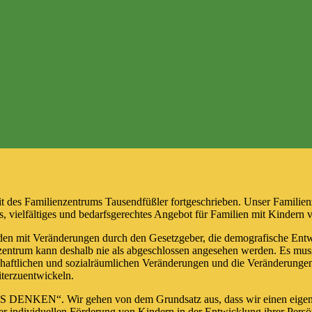
r Arbeit des Familienzentrums Tausendfüßler fortgeschrieben. U
es, sozialraumorientiertes, vielfältiges und bedarfsgerechtes 
verbunden mit Veränderungen durch den Gesetzgeber, die demogr
ialraum ein. Unser Konzept für das Familienzentrum kann desh
st werden. Deshalb nimmt unser Familienzentrum die gesellscha
, um die Ziele, Methoden und Inhalte bei einzelnen Maßnahmen 
D AUS DENKEN“. Wir gehen von dem Grundsatz aus, dass wir eine
aben. Unsere Aufgabe liegt in der individuellen Förderung von Ki
sauftrages.