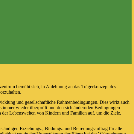
nser Familienzentrum bemüht sich, in Anlehnung an das
Angebot für Familien mit Kindern vorzuhalten.
afische Entwicklung und gesellschaftliche
alb nie als abgeschlossen angesehen werden. Es muss immer
ftlichen und sozialräumlichen Veränderungen und die
und im Konzept weiterzuentwickeln.
n eigenständigen Erziehungs-, Bildungs- und
ndern in der Entwicklung ihrer Persönlichkeit sowie der